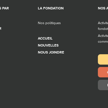
 PAR
LA FONDATION
NOS A
Nos politiques
Activi
R
fonda
Activi
ACCUEIL
comm
NOUVELLES
NOUS JOINDRE