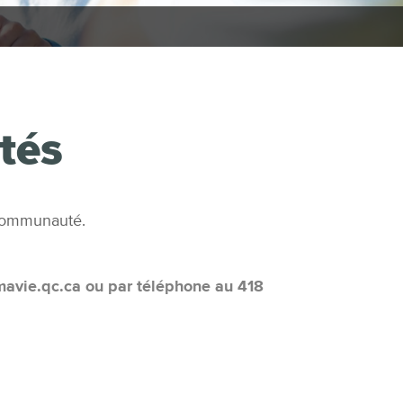
ités
a communauté.
emavie.qc.ca ou par téléphone au 418