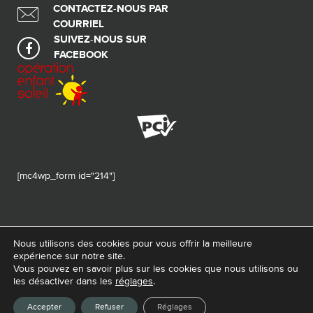
CONTACTEZ-NOUS PAR
COURRIEL
SUIVEZ-NOUS SUR
FACEBOOK
[mc4wp_form id="214"]
Nous utilisons des cookies pour vous offrir la meilleure
expérience sur notre site.
© 2026 Tous droits réservés - Fondation de ma vie – Pour la santé de la
Vous pouvez en savoir plus sur les cookies que nous utilisons ou
région
les désactiver dans les
réglages
.
Conception Web :
La Web Shop
Accepter
Refuser
Réglages