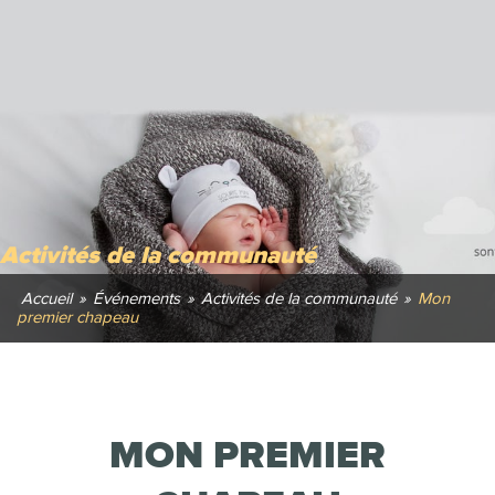
Activités de la communauté
Accueil
»
Événements
»
Activités de la communauté
»
Mon
premier chapeau
MON PREMIER