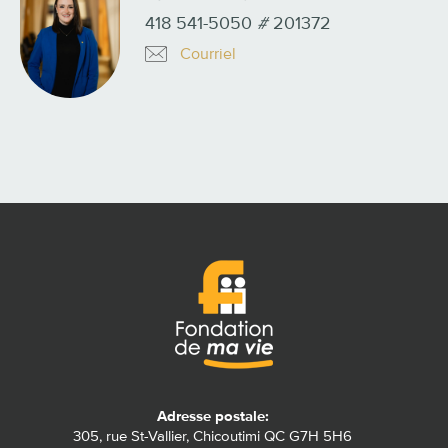
418 541-5050
#
201372
Courriel
Adresse postale:
305, rue St-Vallier, Chicoutimi QC G7H 5H6