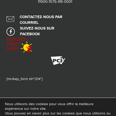
11900-1576-RR-0001
CONTACTEZ-NOUS PAR
COURRIEL
SUIVEZ-NOUS SUR
FACEBOOK
[mc4wp_form id="214"]
Nous utilisons des cookies pour vous offrir la meilleure
expérience sur notre site.
© 2026 Tous droits réservés - Fondation de ma vie – Pour la santé de la
Vous pouvez en savoir plus sur les cookies que nous utilisons ou
région