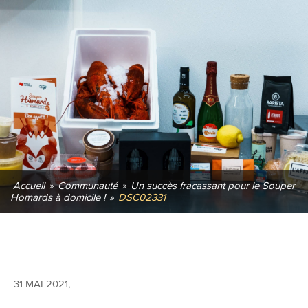
Accueil
»
Communauté
»
Un succès fracassant pour le Souper
Homards à domicile !
»
DSC02331
31 MAI 2021
,