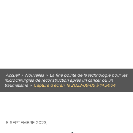
Accueil
»
Nouvelles
»
La fine pointe de la technologie pour les
microchirurgies de reconstruction après un cancer ou un
traumatisme
»
Capture d’écran, le 2023-09-05 à 14.34.04
5 SEPTEMBRE 2023
,