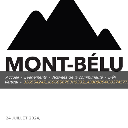
Accueil
»
Événements
»
Activités de la communauté
»
Défi
Vertical
»
326554247_1606856763110392_43808854130274577
24 JUILLET 2024
,