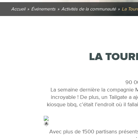
Accueil
»
Événements
»
Activités de la communauté
»
La Tour
LA TOUR
90 00
La semaine dernière la compagnie M
incroyable ! De plus, un Tailgate a 
kiosque bbq, c’était l’endroit où il fal
Avec plus de 1500 partisans présents 