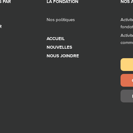
 PAR
LA FONDATION
NOS A
Nos politiques
Activi
R
fonda
Activi
ACCUEIL
comm
NOUVELLES
NOUS JOINDRE