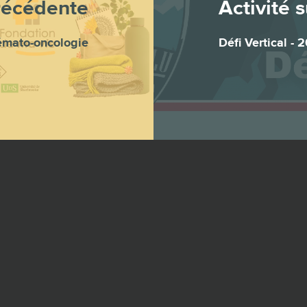
récédente
Activité 
hémato-oncologie
Défi Vertical -