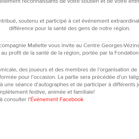
llement reconnaissants de votre soutien et de votre ent
tribué, soutenu et participé à cet événement extraordina
différence pour la santé des gens de notre région.
ompagnie Mallette vous invite au Centre Georges-Vézina d
au profit de la santé de la région, portée par la Fondatio
micale, des joueurs et des membres de l’organisation de l
 formée pour l’occasion. La partie sera précédée d’un tailg
 à une séance d’autographes et de participer à différents j
lètement festive, animée et familiale!
à consulter l
‘Événement Facebook