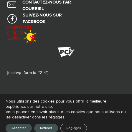
CONTACTEZ-NOUS PAR
COURRIEL
SUIVEZ-NOUS SUR
FACEBOOK
[mc4wp_form id="214"]
Nous utilisons des cookies pour vous offrir la meilleure
expérience sur notre site.
© 2026 Tous droits réservés - Fondation de ma vie – Pour la santé de la
Vous pouvez en savoir plus sur les cookies que nous utilisons ou
région
les désactiver dans les
réglages
.
Conception Web :
La Web Shop
Accepter
Refuser
Réglages