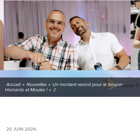
Accueil
»
Nouvelles
»
Un montant record pour le Souper
Homards et Moules !
»
2
20 JUIN 2024
,