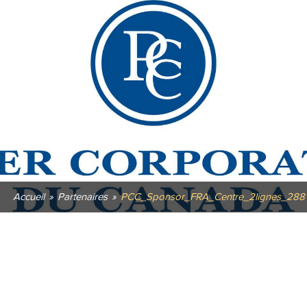
Accueil
»
Partenaires
»
PCC_Sponsor_FRA_Centre_2lignes_288