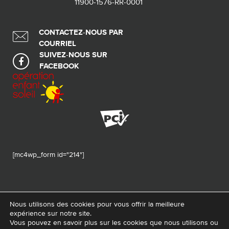
11900-1576-RR-0001
CONTACTEZ-NOUS PAR
COURRIEL
SUIVEZ-NOUS SUR
FACEBOOK
[mc4wp_form id="214"]
Nous utilisons des cookies pour vous offrir la meilleure
expérience sur notre site.
© 2026 Tous droits réservés - Fondation de ma vie – Pour la santé de la
Vous pouvez en savoir plus sur les cookies que nous utilisons ou
région