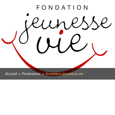
Accueil
»
Partenaires
»
fondation-jeunesse-vie