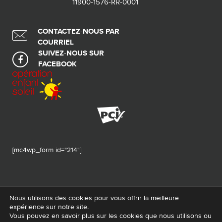
11900-1576-RR-0001
CONTACTEZ-NOUS PAR
COURRIEL
SUIVEZ-NOUS SUR
FACEBOOK
[mc4wp_form id="214"]
Nous utilisons des cookies pour vous offrir la meilleure
expérience sur notre site.
© 2026 Tous droits réservés - Fondation de ma vie – Pour la santé de la
Vous pouvez en savoir plus sur les cookies que nous utilisons ou
région