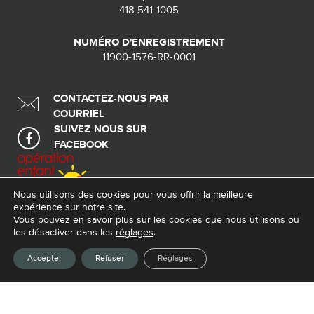
FACEBOOK
[mc4wp_form id="214"]
Nous utilisons des cookies pour vous offrir la meilleure
expérience sur notre site.
© 2026 Tous droits réservés - Fondation de ma vie – Pour la santé de la
Vous pouvez en savoir plus sur les cookies que nous utilisons ou
région
les désactiver dans les
réglages
.
Conception Web :
La Web Shop
Accepter
Refuser
Réglages