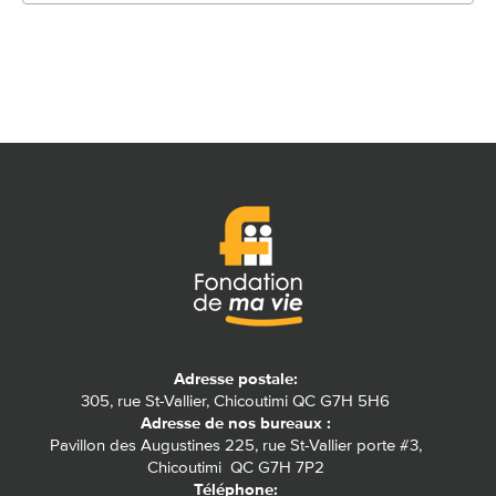
Adresse postale:
305, rue St-Vallier, Chicoutimi QC G7H 5H6
Adresse de nos bureaux :
Pavillon des Augustines 225, rue St-Vallier porte #3,
Chicoutimi QC G7H 7P2
Téléphone:
418 541-1005
NUMÉRO D'ENREGISTREMENT
11900-1576-RR-0001
CONTACTEZ-NOUS PAR
COURRIEL
SUIVEZ-NOUS SUR