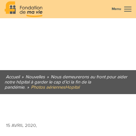
Menu
Accueil
»
Nouvelles
»
Nous demeurerons au front pour aider
notre hôpital à garder le cap d’ici la fin de la
pandémie.
»
Photos aériennesHopital
15 AVRIL 2020
,