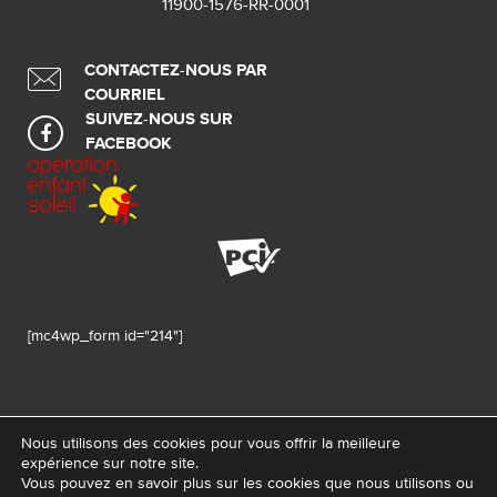
11900-1576-RR-0001
CONTACTEZ-NOUS PAR
COURRIEL
SUIVEZ-NOUS SUR
FACEBOOK
[mc4wp_form id="214"]
Nous utilisons des cookies pour vous offrir la meilleure
expérience sur notre site.
© 2026 Tous droits réservés - Fondation de ma vie – Pour la santé de la
Vous pouvez en savoir plus sur les cookies que nous utilisons ou
région