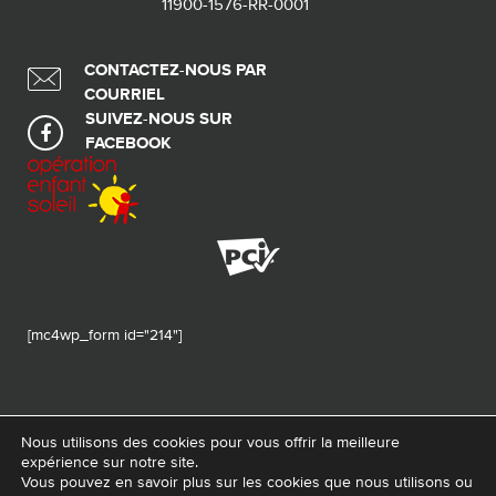
11900-1576-RR-0001
CONTACTEZ-NOUS PAR
COURRIEL
SUIVEZ-NOUS SUR
FACEBOOK
[mc4wp_form id="214"]
Nous utilisons des cookies pour vous offrir la meilleure
expérience sur notre site.
© 2026 Tous droits réservés - Fondation de ma vie – Pour la santé de la
Vous pouvez en savoir plus sur les cookies que nous utilisons ou
région