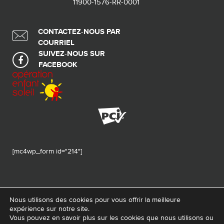
11900-1576-RR-0001
CONTACTEZ-NOUS PAR
COURRIEL
SUIVEZ-NOUS SUR
FACEBOOK
[mc4wp_form id="214"]
Nous utilisons des cookies pour vous offrir la meilleure
expérience sur notre site.
© 2026 Tous droits réservés - Fondation de ma vie – Pour la santé de la
Vous pouvez en savoir plus sur les cookies que nous utilisons ou
région