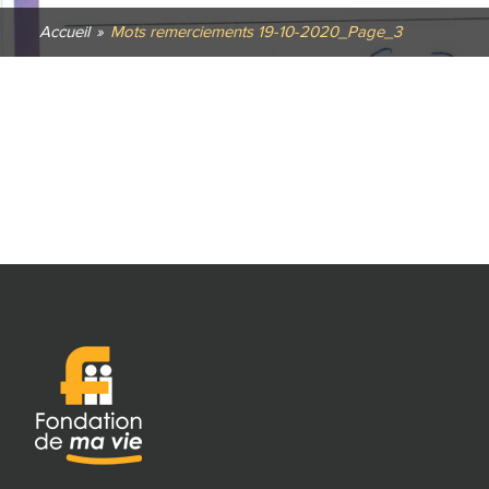
Accueil
»
Mots remerciements 19-10-2020_Page_3