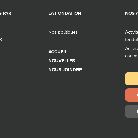
 PAR
LA FONDATION
NOS A
Nos politiques
Activi
R
fonda
Activi
ACCUEIL
comm
NOUVELLES
NOUS JOINDRE