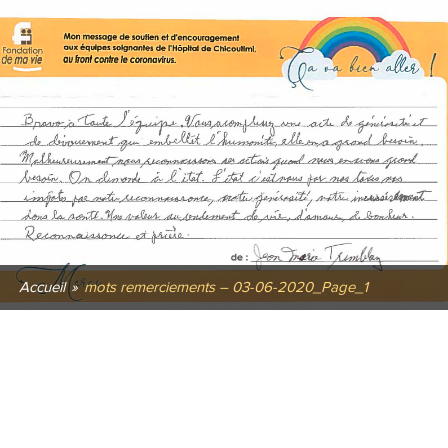
Accueil
»
mots remerciements – 03-06-2020_Page_1