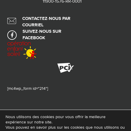
11900-1576-RR-0001
CONTACTEZ-NOUS PAR
COURRIEL
SUIVEZ-NOUS SUR
FACEBOOK
[mc4wp_form id="214"]
Nous utilisons des cookies pour vous offrir la meilleure
expérience sur notre site.
© 2026 Tous droits réservés - Fondation de ma vie – Pour la santé de la
Vous pouvez en savoir plus sur les cookies que nous utilisons ou
région