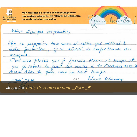
Accueil
»
mots de remerciements_Page_5