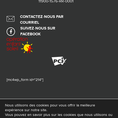
11900-1576-RR-0001
CONTACTEZ-NOUS PAR
COURRIEL
SUIVEZ-NOUS SUR
FACEBOOK
[mc4wp_form id="214"]
Nous utilisons des cookies pour vous offrir la meilleure
expérience sur notre site.
© 2026 Tous droits réservés - Fondation de ma vie – Pour la santé de la
Vous pouvez en savoir plus sur les cookies que nous utilisons ou
région