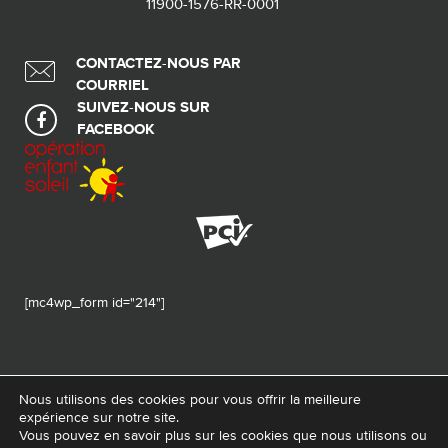
11900-1576-RR-0001
CONTACTEZ-NOUS PAR
COURRIEL
SUIVEZ-NOUS SUR
FACEBOOK
[mc4wp_form id="214"]
Nous utilisons des cookies pour vous offrir la meilleure
expérience sur notre site.
© 2026 Tous droits réservés - Fondation de ma vie – Pour la santé de la
Vous pouvez en savoir plus sur les cookies que nous utilisons ou
région