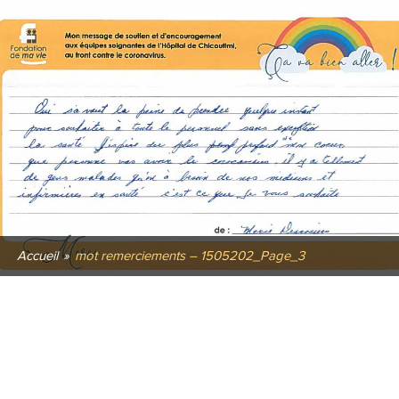
Accueil
»
mot remerciements – 1505202_Page_3