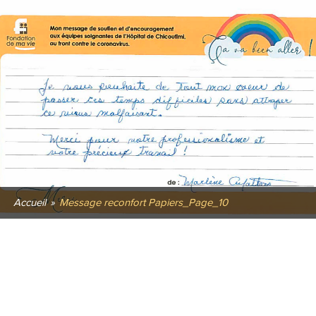
Accueil
»
Message reconfort Papiers_Page_10