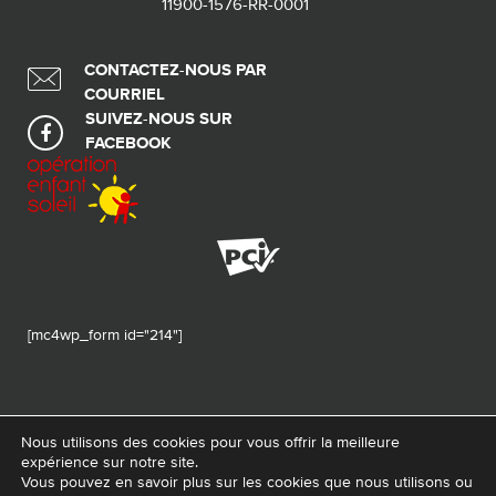
11900-1576-RR-0001
CONTACTEZ-NOUS PAR
COURRIEL
SUIVEZ-NOUS SUR
FACEBOOK
[mc4wp_form id="214"]
Nous utilisons des cookies pour vous offrir la meilleure
expérience sur notre site.
© 2026 Tous droits réservés - Fondation de ma vie – Pour la santé de la
Vous pouvez en savoir plus sur les cookies que nous utilisons ou
région