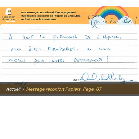
Accueil
»
Message reconfort Papiers_Page_07