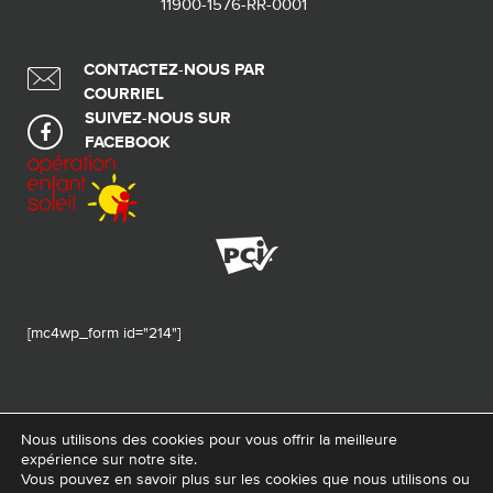
11900-1576-RR-0001
CONTACTEZ-NOUS PAR
COURRIEL
SUIVEZ-NOUS SUR
FACEBOOK
[mc4wp_form id="214"]
Nous utilisons des cookies pour vous offrir la meilleure
expérience sur notre site.
© 2026 Tous droits réservés - Fondation de ma vie – Pour la santé de la
Vous pouvez en savoir plus sur les cookies que nous utilisons ou
région