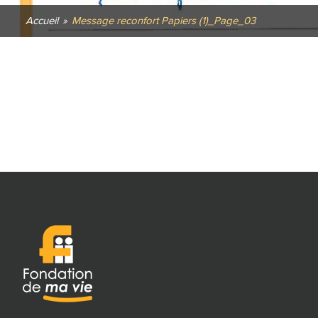
Accueil
»
Message reconfort Papiers (1)_Page_03