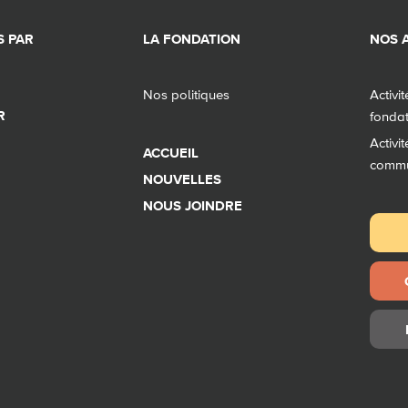
 PAR
LA FONDATION
NOS A
Nos politiques
Activi
R
fonda
Activi
ACCUEIL
comm
NOUVELLES
NOUS JOINDRE