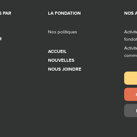
 PAR
LA FONDATION
NOS A
Nos politiques
Activi
R
fonda
Activi
ACCUEIL
comm
NOUVELLES
NOUS JOINDRE