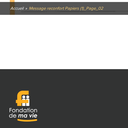
Accueil
»
Message reconfort Papiers (1)_Page_02