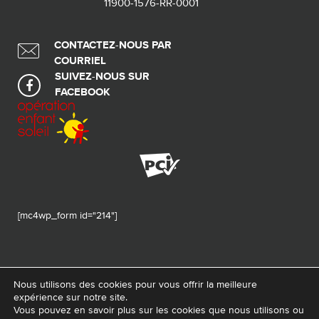
11900-1576-RR-0001
CONTACTEZ-NOUS PAR
COURRIEL
SUIVEZ-NOUS SUR
FACEBOOK
[mc4wp_form id="214"]
Nous utilisons des cookies pour vous offrir la meilleure
expérience sur notre site.
© 2026 Tous droits réservés - Fondation de ma vie – Pour la santé de la
Vous pouvez en savoir plus sur les cookies que nous utilisons ou
région