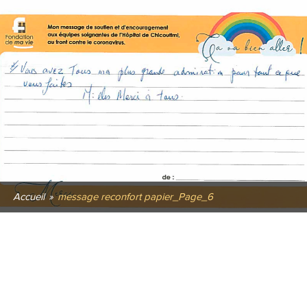
Accueil
»
message reconfort papier_Page_6