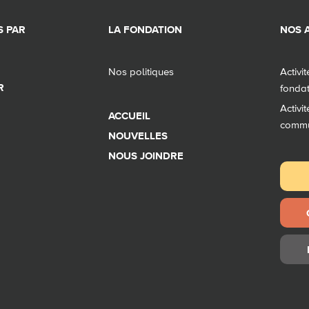
 PAR
LA FONDATION
NOS A
Nos politiques
Activi
R
fonda
Activi
ACCUEIL
comm
NOUVELLES
NOUS JOINDRE