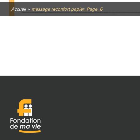
Accueil
»
message reconfort papier_Page_6