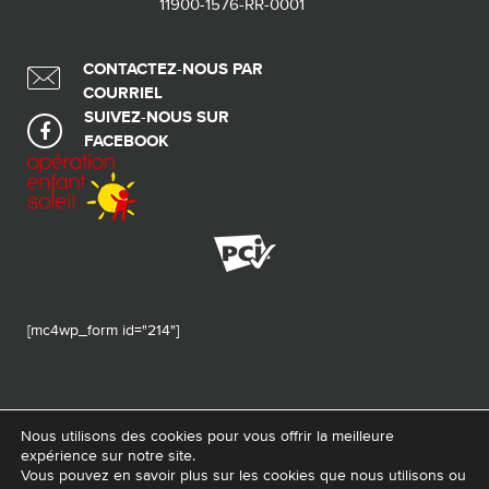
11900-1576-RR-0001
CONTACTEZ-NOUS PAR
COURRIEL
SUIVEZ-NOUS SUR
FACEBOOK
[mc4wp_form id="214"]
Nous utilisons des cookies pour vous offrir la meilleure
expérience sur notre site.
© 2026 Tous droits réservés - Fondation de ma vie – Pour la santé de la
Vous pouvez en savoir plus sur les cookies que nous utilisons ou
région