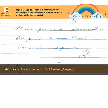
Accueil
»
Message reconfort Papier_Page_5