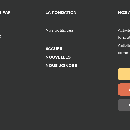
 PAR
LA FONDATION
NOS A
Nos politiques
Activi
R
fonda
Activi
ACCUEIL
comm
NOUVELLES
NOUS JOINDRE