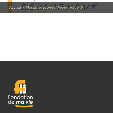
Accueil
»
Message reconfort Papier_Page_5