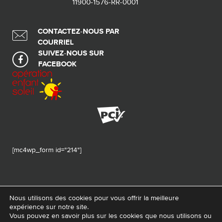
11900-1576-RR-0001
CONTACTEZ-NOUS PAR
COURRIEL
SUIVEZ-NOUS SUR
FACEBOOK
[mc4wp_form id="214"]
Nous utilisons des cookies pour vous offrir la meilleure
expérience sur notre site.
© 2026 Tous droits réservés - Fondation de ma vie – Pour la santé de la
Vous pouvez en savoir plus sur les cookies que nous utilisons ou
région