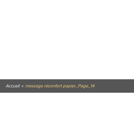
Accueil
»
message réconfort papier_Page_14