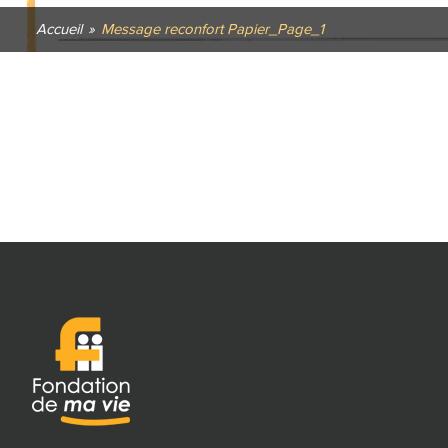
Accueil
»
Message reconfort Papier_Page_1