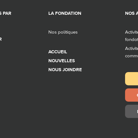
 PAR
LA FONDATION
NOS A
Nos politiques
Activi
R
fonda
Activi
ACCUEIL
comm
NOUVELLES
NOUS JOINDRE