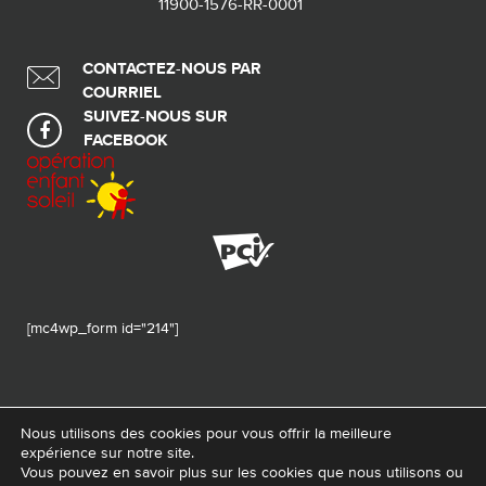
11900-1576-RR-0001
CONTACTEZ-NOUS PAR
COURRIEL
SUIVEZ-NOUS SUR
FACEBOOK
[mc4wp_form id="214"]
Nous utilisons des cookies pour vous offrir la meilleure
expérience sur notre site.
© 2026 Tous droits réservés - Fondation de ma vie – Pour la santé de la
Vous pouvez en savoir plus sur les cookies que nous utilisons ou
région