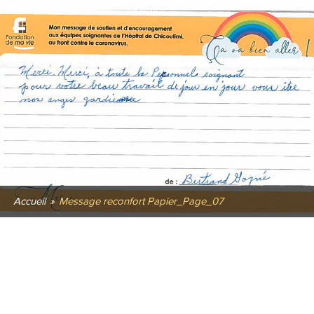
Accueil
»
Message reconfort Papier_Page_07