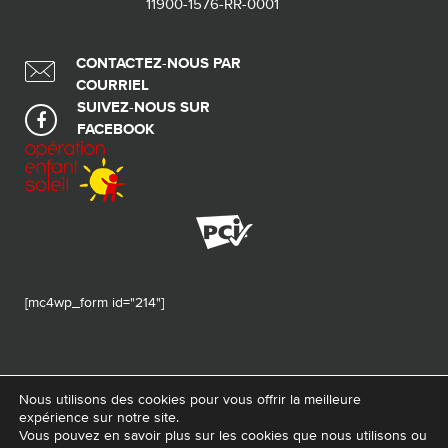
11900-1576-RR-0001
CONTACTEZ-NOUS PAR
COURRIEL
SUIVEZ-NOUS SUR
FACEBOOK
[mc4wp_form id="214"]
Nous utilisons des cookies pour vous offrir la meilleure
expérience sur notre site.
© 2026 Tous droits réservés - Fondation de ma vie – Pour la santé de la
Vous pouvez en savoir plus sur les cookies que nous utilisons ou
région