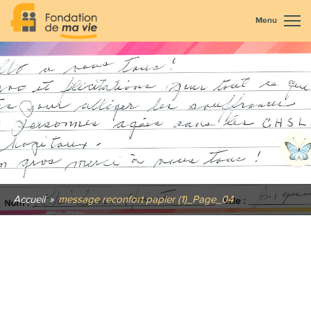
Menu
Accueil
»
message reconfort papier (1)_Page_04