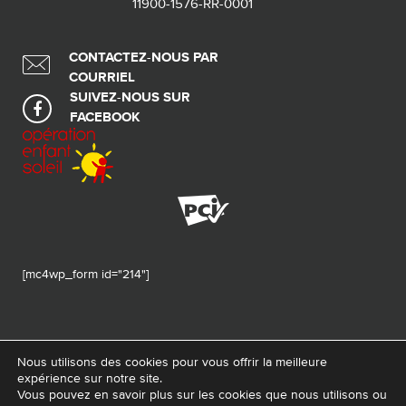
11900-1576-RR-0001
CONTACTEZ-NOUS PAR
COURRIEL
SUIVEZ-NOUS SUR
FACEBOOK
[mc4wp_form id="214"]
Nous utilisons des cookies pour vous offrir la meilleure
expérience sur notre site.
© 2026 Tous droits réservés - Fondation de ma vie – Pour la santé de la
Vous pouvez en savoir plus sur les cookies que nous utilisons ou
région