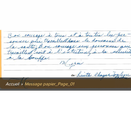
Accueil
»
Message papier_Page_01