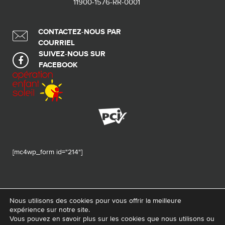
11900-1576-RR-0001
CONTACTEZ-NOUS PAR
COURRIEL
SUIVEZ-NOUS SUR
FACEBOOK
[mc4wp_form id="214"]
Nous utilisons des cookies pour vous offrir la meilleure
expérience sur notre site.
© 2026 Tous droits réservés - Fondation de ma vie – Pour la santé de la
Vous pouvez en savoir plus sur les cookies que nous utilisons ou
région