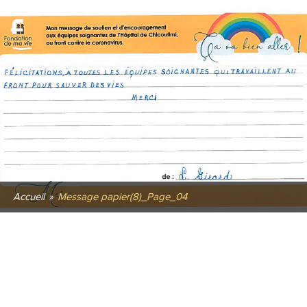
Accueil
»
Message papier(8)_Page_04