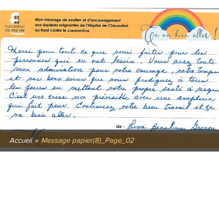
Accueil
»
Message papier(8)_Page_02