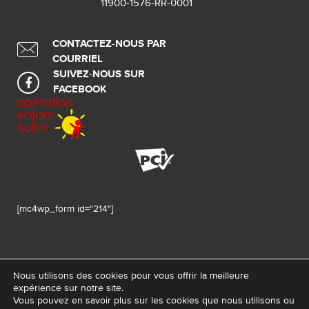
11900-1576-RR-0001
CONTACTEZ-NOUS PAR
COURRIEL
SUIVEZ-NOUS SUR
FACEBOOK
[mc4wp_form id="214"]
Nous utilisons des cookies pour vous offrir la meilleure
expérience sur notre site.
© 2026 Tous droits réservés - Fondation de ma vie – Pour la santé de la
Vous pouvez en savoir plus sur les cookies que nous utilisons ou
région