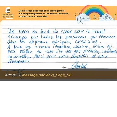
Accueil
»
Message papier(7)_Page_06