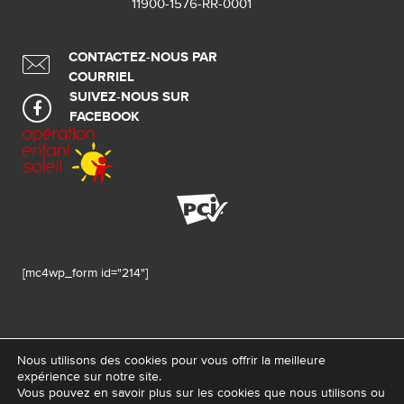
11900-1576-RR-0001
CONTACTEZ-NOUS PAR
COURRIEL
SUIVEZ-NOUS SUR
FACEBOOK
[mc4wp_form id="214"]
Nous utilisons des cookies pour vous offrir la meilleure
expérience sur notre site.
© 2026 Tous droits réservés - Fondation de ma vie – Pour la santé de la
Vous pouvez en savoir plus sur les cookies que nous utilisons ou
région