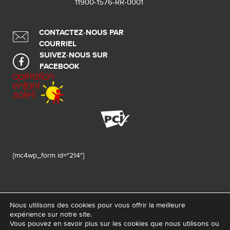
11900-1576-RR-0001
CONTACTEZ-NOUS PAR
COURRIEL
SUIVEZ-NOUS SUR
FACEBOOK
[mc4wp_form id="214"]
Nous utilisons des cookies pour vous offrir la meilleure
expérience sur notre site.
© 2026 Tous droits réservés - Fondation de ma vie – Pour la santé de la
Vous pouvez en savoir plus sur les cookies que nous utilisons ou
région