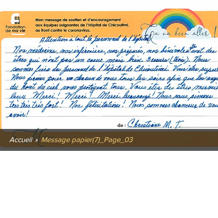
Accueil
»
Message papier(7)_Page_03