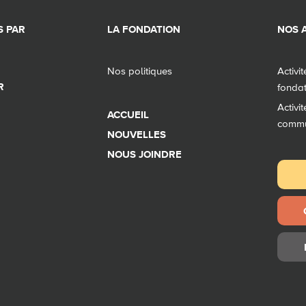
 PAR
LA FONDATION
NOS A
Nos politiques
Activi
R
fonda
Activi
ACCUEIL
comm
NOUVELLES
NOUS JOINDRE