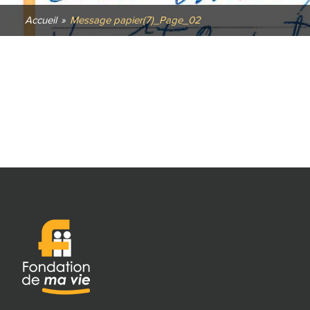
Accueil
»
Message papier(7)_Page_02