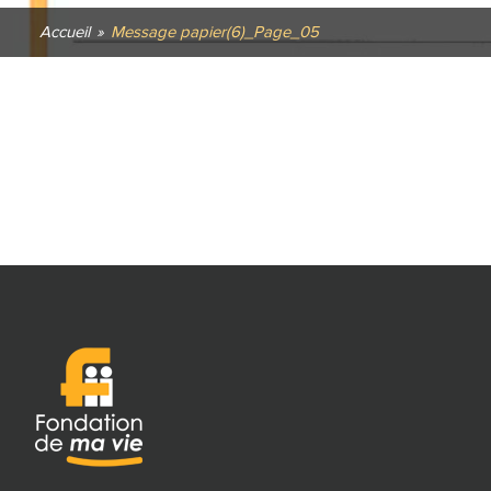
Accueil
»
Message papier(6)_Page_05