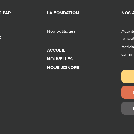
 PAR
LA FONDATION
NOS A
Nos politiques
Activi
R
fonda
Activi
ACCUEIL
comm
NOUVELLES
NOUS JOINDRE