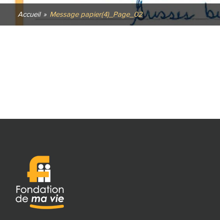
Accueil
»
Message papier(4)_Page_02