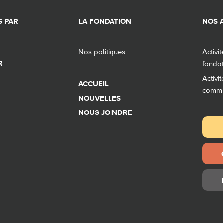
 PAR
LA FONDATION
NOS A
Nos politiques
Activi
R
fonda
Activi
ACCUEIL
comm
NOUVELLES
NOUS JOINDRE