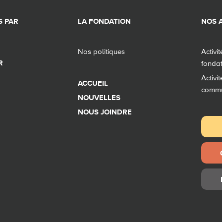
 PAR
LA FONDATION
NOS A
Nos politiques
Activi
R
fonda
Activi
ACCUEIL
comm
NOUVELLES
NOUS JOINDRE