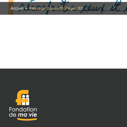
Accueil
»
Message papier(3)_Page_03