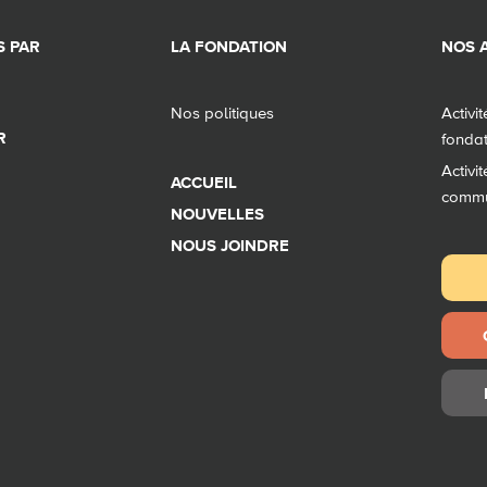
 PAR
LA FONDATION
NOS A
Nos politiques
Activi
R
fonda
Activi
ACCUEIL
comm
NOUVELLES
NOUS JOINDRE