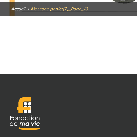
Accueil
»
Message papier(2)_Page_10