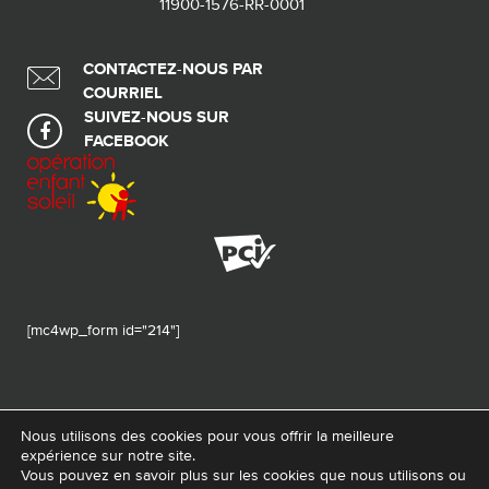
11900-1576-RR-0001
CONTACTEZ-NOUS PAR
COURRIEL
SUIVEZ-NOUS SUR
FACEBOOK
[mc4wp_form id="214"]
Nous utilisons des cookies pour vous offrir la meilleure
expérience sur notre site.
© 2026 Tous droits réservés - Fondation de ma vie – Pour la santé de la
Vous pouvez en savoir plus sur les cookies que nous utilisons ou
région