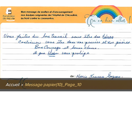
Accueil
»
Message papier(10)_Page_10