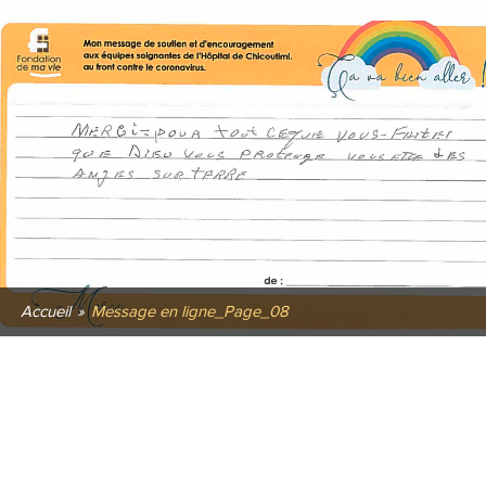
Accueil
»
Message en ligne_Page_08