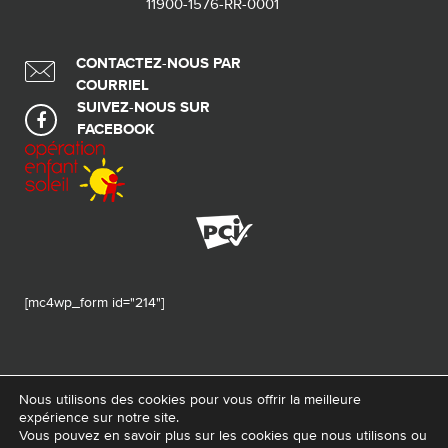
11900-1576-RR-0001
CONTACTEZ-NOUS PAR
COURRIEL
SUIVEZ-NOUS SUR
FACEBOOK
[mc4wp_form id="214"]
Nous utilisons des cookies pour vous offrir la meilleure
expérience sur notre site.
© 2026 Tous droits réservés - Fondation de ma vie – Pour la santé de la
Vous pouvez en savoir plus sur les cookies que nous utilisons ou
région