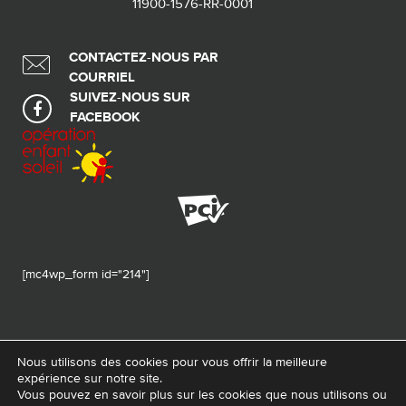
11900-1576-RR-0001
CONTACTEZ-NOUS PAR
COURRIEL
SUIVEZ-NOUS SUR
FACEBOOK
[mc4wp_form id="214"]
Nous utilisons des cookies pour vous offrir la meilleure
expérience sur notre site.
© 2026 Tous droits réservés - Fondation de ma vie – Pour la santé de la
Vous pouvez en savoir plus sur les cookies que nous utilisons ou
région