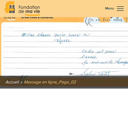
Menu
Accueil
»
Message en ligne_Page_02