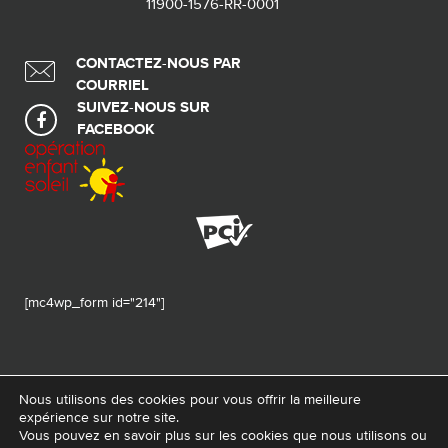
11900-1576-RR-0001
CONTACTEZ-NOUS PAR
COURRIEL
SUIVEZ-NOUS SUR
FACEBOOK
[mc4wp_form id="214"]
Nous utilisons des cookies pour vous offrir la meilleure
expérience sur notre site.
© 2026 Tous droits réservés - Fondation de ma vie – Pour la santé de la
Vous pouvez en savoir plus sur les cookies que nous utilisons ou
région