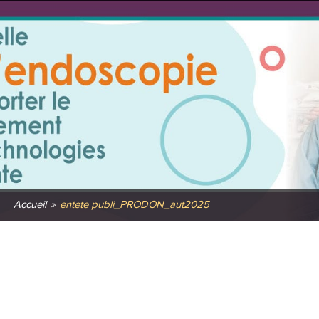
Accueil
»
entete publi_PRODON_aut2025