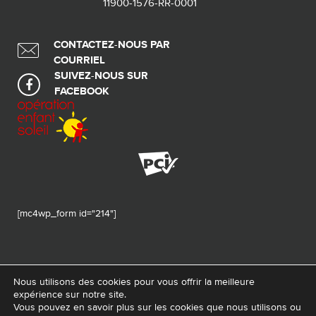
11900-1576-RR-0001
CONTACTEZ-NOUS PAR
COURRIEL
SUIVEZ-NOUS SUR
FACEBOOK
[mc4wp_form id="214"]
Nous utilisons des cookies pour vous offrir la meilleure
expérience sur notre site.
© 2026 Tous droits réservés - Fondation de ma vie – Pour la santé de la
Vous pouvez en savoir plus sur les cookies que nous utilisons ou
région