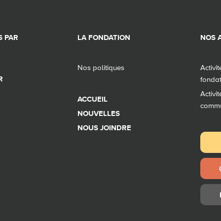
 PAR
LA FONDATION
NOS A
Nos politiques
Activi
R
fonda
Activi
ACCUEIL
comm
NOUVELLES
NOUS JOINDRE