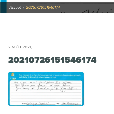
Accueil
»
20210726151546174
2 AOÛT 2021
,
20210726151546174