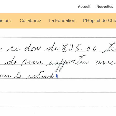
Accueil
Nouvelles
icipez
Collaborez
La Fondation
L’Hôpital de Chi