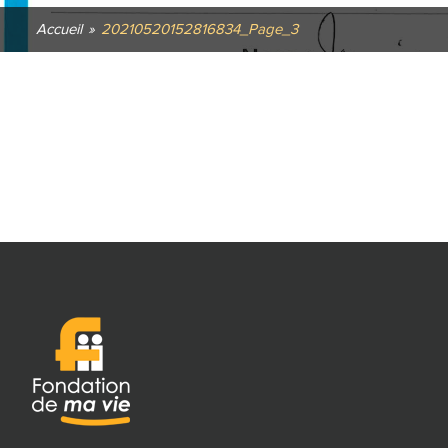
Accueil
»
20210520152816834_Page_3