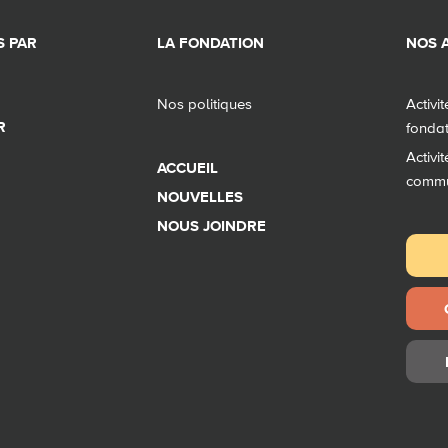
 PAR
LA FONDATION
NOS A
Nos politiques
Activi
R
fonda
Activi
ACCUEIL
comm
NOUVELLES
NOUS JOINDRE