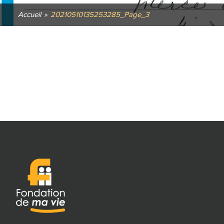
Accueil
»
20210510135253285_Page_3