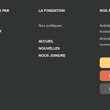
 PAR
LA FONDATION
NOS A
Nos politiques
Activi
R
fonda
Activi
ACCUEIL
comm
NOUVELLES
NOUS JOINDRE