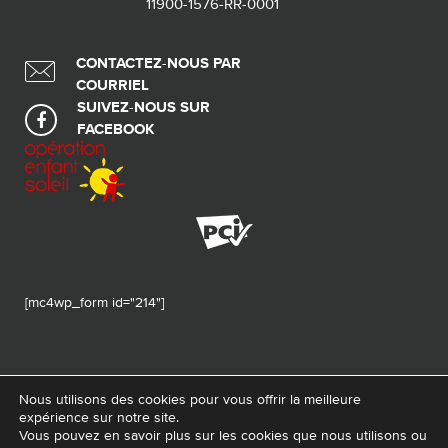
11900-1576-RR-0001
CONTACTEZ-NOUS PAR
COURRIEL
SUIVEZ-NOUS SUR
FACEBOOK
[mc4wp_form id="214"]
Nous utilisons des cookies pour vous offrir la meilleure
expérience sur notre site.
© 2026 Tous droits réservés - Fondation de ma vie – Pour la santé de la
Vous pouvez en savoir plus sur les cookies que nous utilisons ou
région