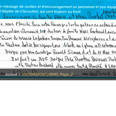
Accueil
»
20210430134729043_Page_2