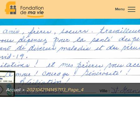
Menu
Accueil
»
20210421141457113_Page_4