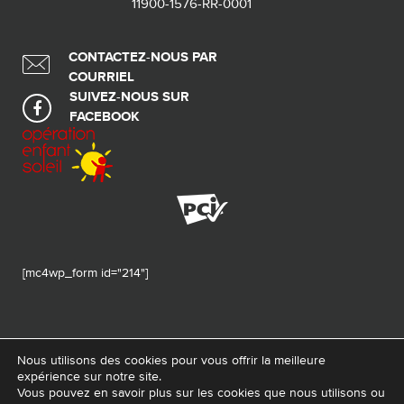
11900-1576-RR-0001
CONTACTEZ-NOUS PAR
COURRIEL
SUIVEZ-NOUS SUR
FACEBOOK
[mc4wp_form id="214"]
Nous utilisons des cookies pour vous offrir la meilleure
expérience sur notre site.
© 2026 Tous droits réservés - Fondation de ma vie – Pour la santé de la
Vous pouvez en savoir plus sur les cookies que nous utilisons ou
région